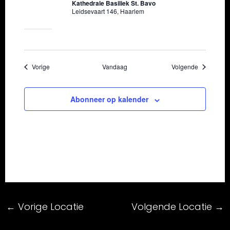
Kathedrale Basiliek St. Bavo
Leidsevaart 146, Haarlem
Evenementen
Evenement
Vorige
Vandaag
Volgende
Abonneer op kalender
←
Vorige Locatie
Volgende Locatie
→