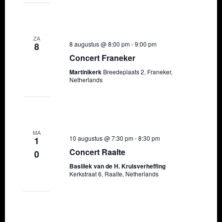
w
a
e
v
e
i
ZA
8 augustus @ 8:00 pm
-
9:00 pm
8
r
g
Concert Franeker
g
a
Martinikerk
Breedeplaats 2, Franeker,
Netherlands
e
t
v
i
e
e
MA
n
10 augustus @ 7:30 pm
-
8:30 pm
1
Concert Raalte
n
0
Basiliek van de H. Kruisverheffing
a
Kerkstraat 6, Raalte, Netherlands
v
i
g