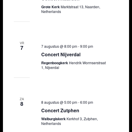
Grote Kerk
Marktstraat 13, Naarden,
t
n
e
e
Netherlands
e
t
n
n
e
e
t
t
r
n
e
w
VR
e
7 augustus @ 8:00 pm
-
9:00 pm
t
7
n
e
Concert Nijverdal
e
Z
e
Regenboogkerk
Hendrik Wormserstraat
n
o
r
1, Nijverdal
d
e
g
a
k
a
t
e
v
ZA
8 augustus @ 5:00 pm
-
6:00 pm
8
u
n
e
Concert Zutphen
m
e
n
Walburgiskerk
Kerkhof 3, Zutphen,
Netherlands
.
n
n