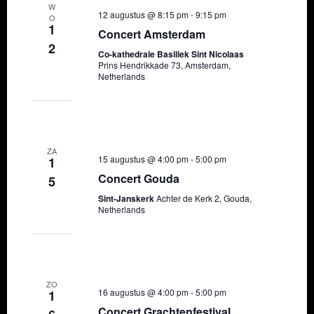
W
12 augustus @ 8:15 pm
-
9:15 pm
a
O
1
Concert Amsterdam
t
2
Co-kathedrale Basiliek Sint Nicolaas
i
Prins Hendrikkade 73, Amsterdam,
Netherlands
e
ZA
15 augustus @ 4:00 pm
-
5:00 pm
1
Concert Gouda
5
Sint-Janskerk
Achter de Kerk 2, Gouda,
Netherlands
ZO
16 augustus @ 4:00 pm
-
5:00 pm
1
Concert Grachtenfestival